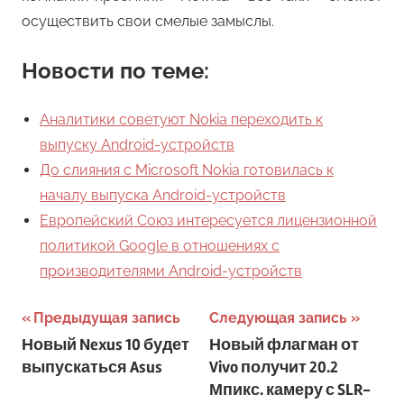
осуществить свои смелые замыслы.
Новости по теме:
Аналитики советуют Nokia переходить к
выпуску Android-устройств
До слияния с Microsoft Nokia готовилась к
началу выпуска Android-устройств
Европейский Союз интересуется лицензионной
политикой Google в отношениях с
производителями Android-устройств
Навигация
Предыдущая запись
Следующая запись
Новый Nexus 10 будет
Новый флагман от
по
выпускаться Asus
Vivo получит 20.2
записям
Мпикс. камеру с SLR-