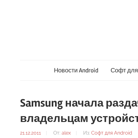
Перейти
к
содержимому
Новости Android
Софт для 
Samsung начала разд
владельцам устройст
21.12.2011
От:
alex
Из:
Софт для Android