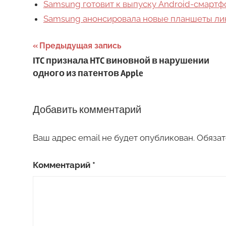
Samsung готовит к выпуску Android-смартф
Samsung анонсировала новые планшеты лин
Навигация
Предыдущая запись
ITC признала HTC виновной в нарушении
по
одного из патентов Apple
записям
Добавить комментарий
Ваш адрес email не будет опубликован.
Обязат
Комментарий
*