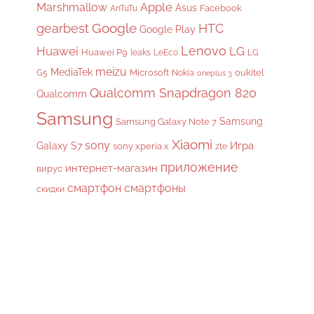
Apple
Marshmallow
Asus
Facebook
AnTuTu
gearbest
Google
HTC
Google Play
Lenovo
Huawei
LG
Huawei P9
leaks
LeEco
LG
meizu
MediaTek
Microsoft
oukitel
G5
Nokia
oneplus 3
Qualcomm Snapdragon 820
Qualcomm
Samsung
Samsung
Samsung Galaxy Note 7
Xiaomi
sony
Galaxy S7
Игра
sony xperia x
zte
приложение
интернет-магазин
вирус
смартфон
смартфоны
скидки