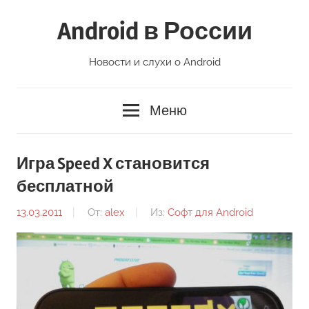
Перейти
Android в России
к
содержимому
Новости и слухи о Android
Меню
Игра Speed X становится
бесплатной
13.03.2011
От:
alex
Из:
Софт для Android