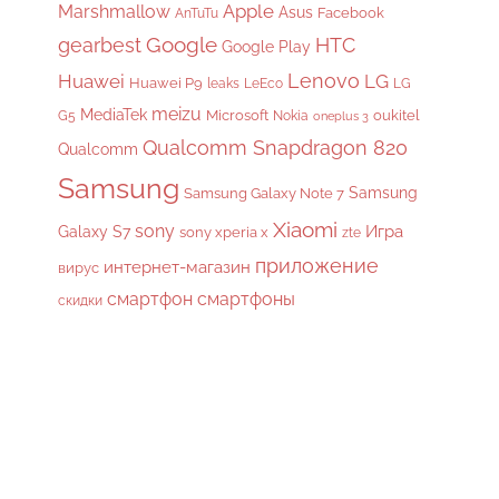
Apple
Marshmallow
Asus
Facebook
AnTuTu
gearbest
Google
HTC
Google Play
Lenovo
Huawei
LG
Huawei P9
leaks
LeEco
LG
meizu
MediaTek
Microsoft
oukitel
G5
Nokia
oneplus 3
Qualcomm Snapdragon 820
Qualcomm
Samsung
Samsung
Samsung Galaxy Note 7
Xiaomi
sony
Galaxy S7
Игра
sony xperia x
zte
приложение
интернет-магазин
вирус
смартфон
смартфоны
скидки