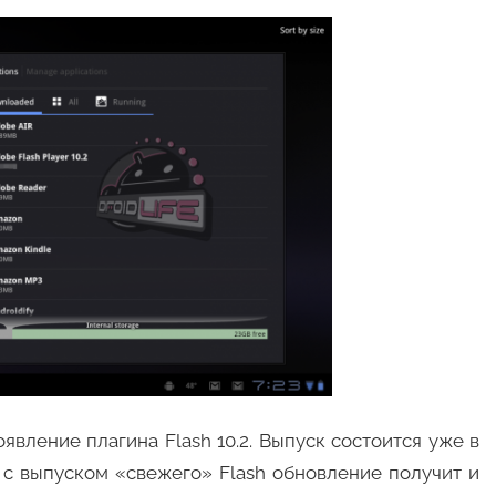
вление плагина Flash 10.2. Выпуск состоится уже в
с выпуском «свежего» Flash обновление получит и