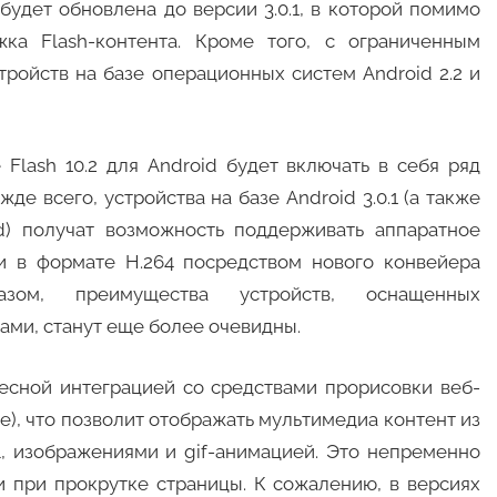
удет обновлена до версии 3.0.1, в которой помимо
ка Flash-контента. Кроме того, с ограниченным
тройств на базе операционных систем Android 2.2 и
Flash 10.2 для Android будет включать в себя ряд
е всего, устройства на базе Android 3.0.1 (а также
) получат возможность поддерживать аппаратное
и в формате H.264 посредством нового конвейера
зом, преимущества устройств, оснащенных
ми, станут еще более очевидны.
тесной интеграцией со средствами прорисовки веб-
ше), что позволит отображать мультимедиа контент из
L, изображениями и gif-анимацией. Это непременно
и при прокрутке страницы. К сожалению, в версиях