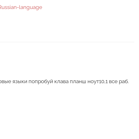
Russian-language
овые языки попробуй клава планш ноут10,1 все раб.