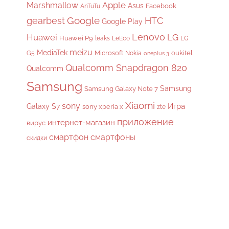
Apple
Marshmallow
Asus
Facebook
AnTuTu
gearbest
Google
HTC
Google Play
Lenovo
Huawei
LG
Huawei P9
leaks
LeEco
LG
meizu
MediaTek
Microsoft
oukitel
G5
Nokia
oneplus 3
Qualcomm Snapdragon 820
Qualcomm
Samsung
Samsung
Samsung Galaxy Note 7
Xiaomi
sony
Galaxy S7
Игра
sony xperia x
zte
приложение
интернет-магазин
вирус
смартфон
смартфоны
скидки