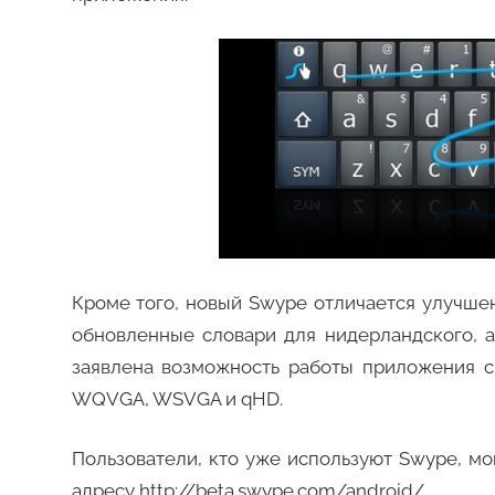
Кроме того, новый Swype отличается улучш
обновленные словари для нидерландского, ан
заявлена возможность работы приложения с
WQVGA, WSVGA и qHD.
Пользователи, кто уже используют Swype, мо
адресу http://beta.swype.com/android/.