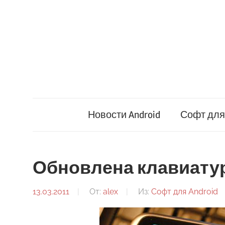
Перейти
к
содержимому
Новости Android
Софт для 
Обновлена клавиатура
13.03.2011
От:
alex
Из:
Софт для Android