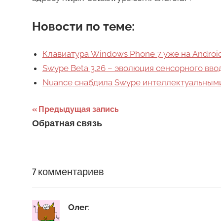
Новости по теме:
Клавиатура Windows Phone 7 уже на Android
Swype Beta 3.26 – эволюция сенсорного вво
Nuance снабдила Swype интеллектуальным
Навигация
Предыдущая запись
Обратная связь
по
записям
7 комментариев
Олег
: