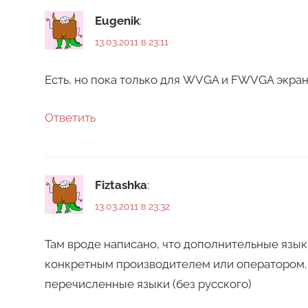
Eugenik
:
13.03.2011 в 23:11
Есть, но пока только для WVGA и FWVGA экра
Ответить
Fiztashka
:
13.03.2011 в 23:32
Там вроде написано, что дополнительные язык
конкретным производителем или оператором. 
перечисленные языки (без русского)