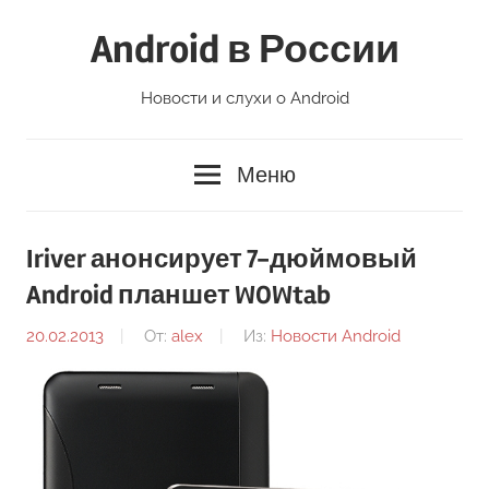
Перейти
Android в России
к
содержимому
Новости и слухи о Android
Меню
Iriver анонсирует 7-дюймовый
Android планшет WOWtab
20.02.2013
От:
alex
Из:
Новости Android