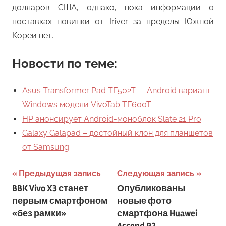
долларов США, однако, пока информации о
поставках новинки от Iriver за пределы Южной
Кореи нет.
Новости по теме:
Asus Transformer Pad TF502T — Android вариант
Windows модели VivoTab TF600T
HP анонсирует Android-моноблок Slate 21 Pro
Galaxy Galapad – достойный клон для планшетов
от Samsung
Навигация
Предыдущая запись
Следующая запись
BBK Vivo X3 станет
Опубликованы
по
первым смартфоном
новые фото
записям
«без рамки»
смартфона Huawei
Ascend P2