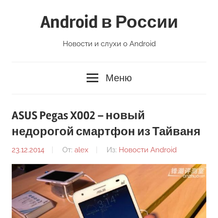
Перейти
Android в России
к
содержимому
Новости и слухи о Android
Меню
ASUS Pegas X002 – новый
недорогой смартфон из Тайваня
23.12.2014
От:
alex
Из:
Новости Android