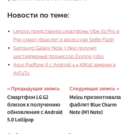
Новости по теме:
Lenovo представила смартфоны Vibe X2 Pro и
P90 смарт-браслет и аксессуар Selfie Flash
Samsung Galaxy Note 3 Neo получит
шестиядерный процессор Exynos 5260
Asus Padfone X с Android 4.4 KitKat замечен в
AnTuTu
Навигация
Предыдущая запись
Следующая запись
Смартфон LG G2
Meizu презентовала
по
близок к получению
фаблет Blue Charm
записям
обновления с Android
Note (M1 Note)
5.0 Lollipop