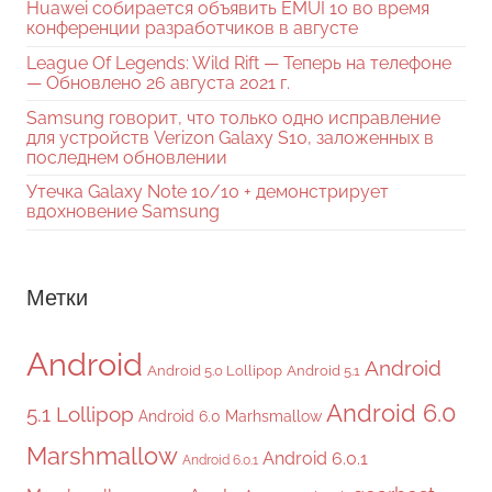
Huawei собирается объявить EMUI 10 во время
конференции разработчиков в августе
League Of Legends: Wild Rift — Теперь на телефоне
— Обновлено 26 августа 2021 г.
Samsung говорит, что только одно исправление
для устройств Verizon Galaxy S10, заложенных в
последнем обновлении
Утечка Galaxy Note 10/10 + демонстрирует
вдохновение Samsung
Метки
Android
Android
Android 5.0 Lollipop
Android 5.1
Android 6.0
5.1 Lollipop
Android 6.0 Marhsmallow
Marshmallow
Android 6.0.1
Android 6.0.1