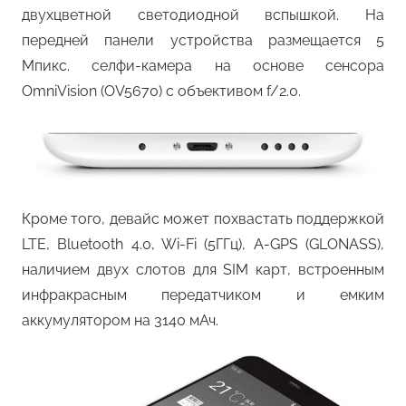
двухцветной светодиодной вспышкой. На
передней панели устройства размещается 5
Мпикс. селфи-камера на основе сенсора
OmniVision (OV5670) с объективом f/2.0.
Кроме того, девайс может похвастать поддержкой
LTE, Bluetooth 4.0, Wi-Fi (5ГГц), A-GPS (GLONASS),
наличием двух слотов для SIM карт, встроенным
инфракрасным передатчиком и емким
аккумулятором на 3140 мАч.