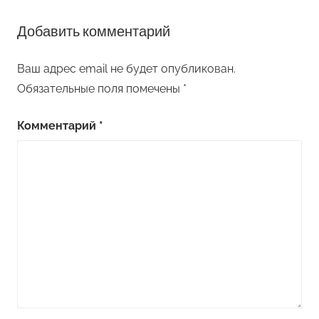
Добавить комментарий
Ваш адрес email не будет опубликован.
Обязательные поля помечены
*
Комментарий
*