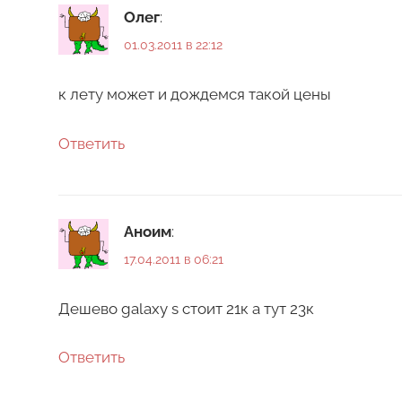
Олег
:
01.03.2011 в 22:12
к лету может и дождемся такой цены
Ответить
Аноим
:
17.04.2011 в 06:21
Дешево galaxy s стоит 21к а тут 23к
Ответить