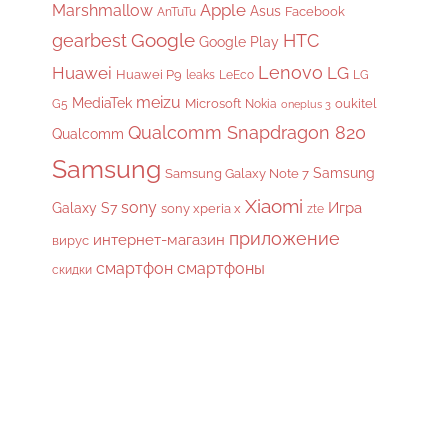
Apple
Marshmallow
Asus
Facebook
AnTuTu
gearbest
Google
HTC
Google Play
Lenovo
Huawei
LG
Huawei P9
leaks
LeEco
LG
meizu
MediaTek
Microsoft
oukitel
G5
Nokia
oneplus 3
Qualcomm Snapdragon 820
Qualcomm
Samsung
Samsung
Samsung Galaxy Note 7
Xiaomi
sony
Galaxy S7
Игра
sony xperia x
zte
приложение
интернет-магазин
вирус
смартфон
смартфоны
скидки