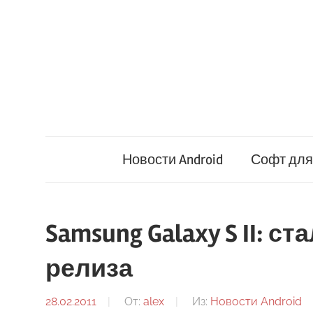
Перейти
к
содержимому
Новости Android
Софт для 
Samsung Galaxy S II: с
релиза
28.02.2011
От:
alex
Из:
Новости Android