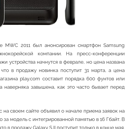
ке MWC 2011 был анонсирован смартфон Samsung
жнокорейской компании. На пресс-конференции
жи устройства начнутся в феврале, но цена названа
 что в продажу новинка поступит 31 марта, а цена
агазина play.com составит порядка 600 фунтов или
а наверняка завышена, как это часто бывает перед
c на своем сайте объявил о начале приема заявок на
 за модель с интегрированной памятью в 16 Гбайт. В
о в продажу Galaxy S II поступит только в конце мая.