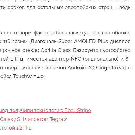
сти сроков для остальных европейских стран – ведь
олнен в форм-факторе бесклавиатурного моноблока,
 116 грамм. Диагональ Super AMOLED Plus дисплея
рочное стекло Gorilla Glass. Базируется устройство
той 1 ГГц, имеется адаптер NFC (опционально) и 8-
н операционной системой Android 2.3 Gingerbread с
йса TouchWiz 4.0.
ng получили технологию Real-Stripe
alaxy S II чипсетом Tegra 2
тотой 1.2 ГГц